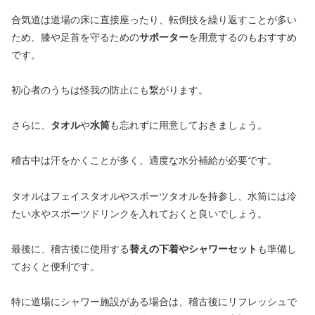
合気道は道場の床に直接座ったり、転倒技を繰り返すことが多い
ため、膝や足首を守るための
サポーター
を用意するのもおすすめ
です。
初心者のうちは怪我の防止にも繋がります。
さらに、
タオル
や
水筒
も忘れずに用意しておきましょう。
稽古中は汗をかくことが多く、適度な水分補給が必要です。
タオルはフェイスタオルやスポーツタオルを持参し、水筒には冷
たい水やスポーツドリンクを入れておくと良いでしょう。
最後に、稽古後に使用する
替えの下着やシャワーセット
も準備し
ておくと便利です。
特に道場にシャワー施設がある場合は、稽古後にリフレッシュで