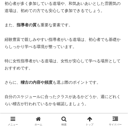
初心者が多く参加している道場や、和気あいあいとした雰囲気の
道場は、初めての方でも安心して参加できるでしょう。
また、
指導者の質
も重要な要素です。
経験豊富で親しみやすい指導者がいる道場は、初心者でも基礎か
らしっかり学べる環境が整っています。
特に女性指導者がいる道場は、女性が安心して学べる場所として
おすすめです。
さらに、
稽古の内容や頻度
も選ぶ際のポイントです。
自分のスケジュールに合ったクラスがあるかどうか、週にどれく
らい稽古が行われているかを確認しましょう。
週に数回通える道場であれば、技術の習得が早く、成長を実感し
やすいです。
メニュー
ホーム
検索
トップ
サイドバー