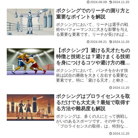
2024.06.08
2024.11.20
題点は多岐にわたります。この記事で
は、ボクシングの減量がなぜ「せこい」
ボクシングでのリーチの測り方と
と言われるのか、その理由を詳...
重要なポイントを解説
ボクシングにおいて、リーチは選手の戦
術やパフォーマンスに大きな影響を与え
る重要な要素です。リーチが長ければ、
相手との距離を保ちながら有利に戦うこ
2024.09.21
2024.11.20
とができ、リーチが短い場合でも、その
特性を活かした戦い方があります。しか
【ボクシング】避ける天才たちの
し、正確なリーチの測り方...
特徴と技術とは？避けまくる技術
を身につけるコツや避け方の種類
も解説
ボクシングにおいて、パンチをかわす技
術は試合の勝敗を大きく左右する重要な
要素です。特に「避ける天才」と称され
る選手たちは、驚異的なスピードや洞察
2024.11.20
力を駆使して、相手の攻撃を的確に回避
します。彼らの特徴や技術を知ること
ボクシングはプロライセンスを取
で、ボクシングのディフェン...
るだけでも大丈夫？最短で取得す
る方法や難易度も解説
ボクシングは、多くの人にとって挑戦し
がいのあるスポーツです。その中でも
「プロライセンスの取得」は、特別な目
標として位置づけられています。プロラ
2024.11.20
イセンスを取得することで、「プロボク