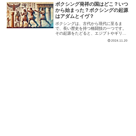
サー」という肩書きを得ることができ、
ボクシング発祥の国はどこ？いつ
社会的なステータスとして見...
から始まった？ボクシングの起源
はアダムとイヴ？
ボクシングは、古代から現代に至るま
で、長い歴史を持つ格闘技の一つです。
その起源をたどると、エジプトやギリシ
ア、ローマなどの古代文明にさかのぼ
2024.11.20
り、単なる格闘技としてではなく、兵士
の訓練や祭事の一環として行われていた
とされています。特に、紀元前...