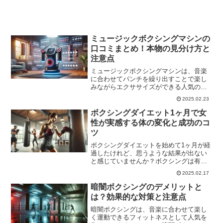
ミュージックボクシングマシンの
口コミまとめ！本物の見分け方と
注意点
ミュージックボクシングマシンは、音楽
に合わせてパンチを繰り出すことで楽し
みながらエクササイズができる人気のフ
ィットネス機器です。ミュージックボク
2025.02.23
シングマシンの口コミを調べている方の
中には、実際の効果や使い心地、本物の
ボクシングダイエット1ヶ月で女
選び方について気になって...
性が実感する体の変化と成功のコ
ツ
ボクシングダイエットを始めて1ヶ月が経
過したけれど、思うような結果が出ない
と感じていませんか？ボクシングは有酸
素運動と無酸素運動を組み合わせた効果
2025.02.17
的なエクササイズで、1ヶ月続けることで
体にさまざまな変化が現れます。しか
暗闇ボクシングのデメリットと
し、体重だけに注目する...
は？効果的な対策と注意点
暗闇ボクシングは、音楽に合わせて楽し
く運動できるフィットネスとして人気を