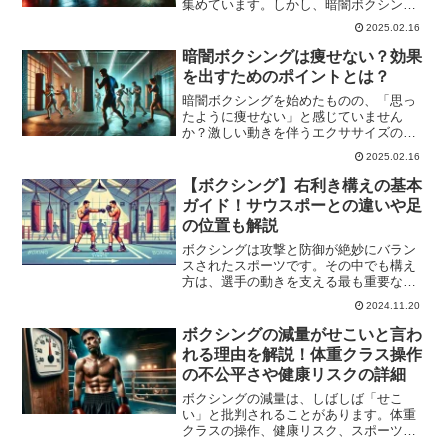
集めています。しかし、暗闇ボクシング
にはメリットだけでなく、注意すべきポ
2025.02.16
イントもあります。例えば、暗闇の環境
ではフォームを確認しにくく、正しい動
暗闇ボクシングは痩せない？効果
作を身につけるのが難しい...
を出すためのポイントとは？
暗闇ボクシングを始めたものの、「思っ
たように痩せない」と感じていません
か？激しい動きを伴うエクササイズのた
め、高いダイエット効果を期待している
2025.02.16
人も多いでしょう。しかし、実際には
「暗闇ボクシングを続けているのに痩せ
【ボクシング】右利き構えの基本
ない」という悩みを抱える人も...
ガイド！サウスポーとの違いや足
の位置も解説
ボクシングは攻撃と防御が絶妙にバラン
スされたスポーツです。その中でも構え
方は、選手の動きを支える最も重要な基
盤と言えます。特に右利きの選手にとっ
2024.11.20
ては、「オーソドックススタイル」が基
本の構えとなります。このスタイルは、
ボクシングの減量がせこいと言わ
パンチの威力を最大限に引...
れる理由を解説！体重クラス操作
の不公平さや健康リスクの詳細
ボクシングの減量は、しばしば「せこ
い」と批判されることがあります。体重
クラスの操作、健康リスク、スポーツマ
ンシップの欠如など、減量にまつわる問