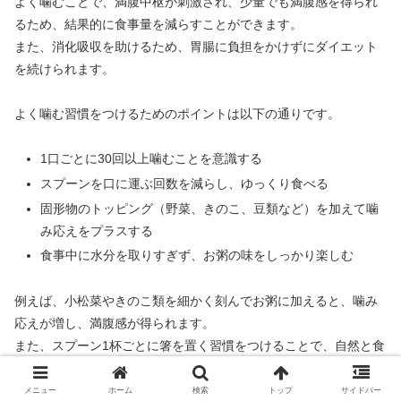
よく噛むことで、満腹中枢が刺激され、少量でも満腹感を得られ
るため、結果的に食事量を減らすことができます。
また、消化吸収を助けるため、胃腸に負担をかけずにダイエット
を続けられます。
よく噛む習慣をつけるためのポイントは以下の通りです。
1口ごとに30回以上噛むことを意識する
スプーンを口に運ぶ回数を減らし、ゆっくり食べる
固形物のトッピング（野菜、きのこ、豆類など）を加えて噛
み応えをプラスする
食事中に水分を取りすぎず、お粥の味をしっかり楽しむ
例えば、小松菜やきのこ類を細かく刻んでお粥に加えると、噛み
応えが増し、満腹感が得られます。
また、スプーン1杯ごとに箸を置く習慣をつけることで、自然と食
べるスピードが落ち、満腹中枢が刺激されやすくなります。
メニュー
ホーム
検索
トップ
サイドバー