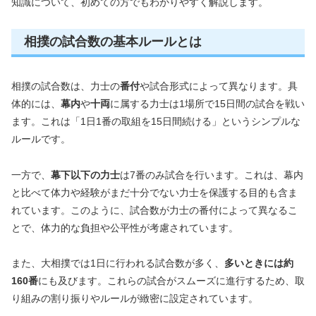
知識について、初めての方でもわかりやすく解説します。
相撲の試合数の基本ルールとは
相撲の試合数は、力士の
番付
や試合形式によって異なります。具
体的には、
幕内
や
十両
に属する力士は1場所で15日間の試合を戦い
ます。これは「1日1番の取組を15日間続ける」というシンプルな
ルールです。
一方で、
幕下以下の力士
は7番のみ試合を行います。これは、幕内
と比べて体力や経験がまだ十分でない力士を保護する目的も含ま
れています。このように、試合数が力士の番付によって異なるこ
とで、体力的な負担や公平性が考慮されています。
また、大相撲では1日に行われる試合数が多く、
多いときには約
160番
にも及びます。これらの試合がスムーズに進行するため、取
り組みの割り振りやルールが緻密に設定されています。