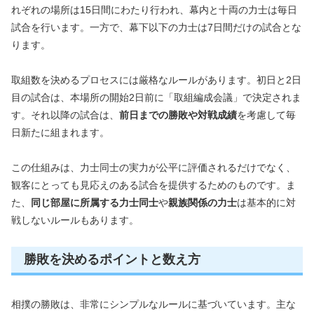
れぞれの場所は15日間にわたり行われ、幕内と十両の力士は毎日
試合を行います。一方で、幕下以下の力士は7日間だけの試合とな
ります。
取組数を決めるプロセスには厳格なルールがあります。初日と2日
目の試合は、本場所の開始2日前に「取組編成会議」で決定されま
す。それ以降の試合は、
前日までの勝敗や対戦成績
を考慮して毎
日新たに組まれます。
この仕組みは、力士同士の実力が公平に評価されるだけでなく、
観客にとっても見応えのある試合を提供するためのものです。ま
た、
同じ部屋に所属する力士同士
や
親族関係の力士
は基本的に対
戦しないルールもあります。
勝敗を決めるポイントと数え方
相撲の勝敗は、非常にシンプルなルールに基づいています。主な