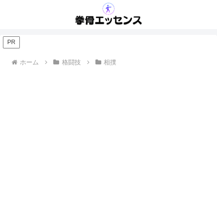
PR
ホーム
格闘技
相撲