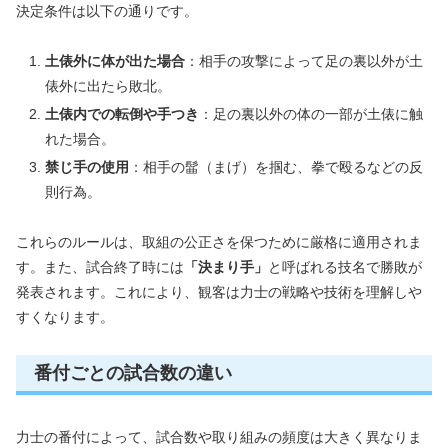
決定条件は以下の通りです。
土俵外に体が出た場合
：相手の攻撃によって足の裏以外が土
俵外に出たら敗北。
土俵内での転倒や手つき
：足の裏以外の体の一部が土俵に触
れた場合。
禁じ手の使用
：相手の髷（まげ）を掴む、拳で殴るなどの反
則行為。
これらのルールは、取組の公正さを保つために厳格に適用されま
す。また、試合終了時には
「決まり手」
と呼ばれる技名で勝敗が
発表されます。これにより、観客は力士の戦略や技術を理解しや
すくなります。
番付ごとの試合数の違い
力士の番付によって、試合数や取り組みの頻度は大きく異なりま