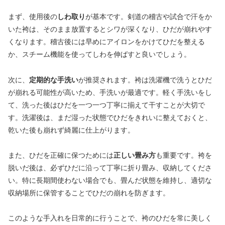
まず、使用後の
しわ取り
が基本です。剣道の稽古や試合で汗をか
いた袴は、そのまま放置するとシワが深くなり、ひだが崩れやす
くなります。稽古後には早めにアイロンをかけてひだを整える
か、スチーム機能を使ってしわを伸ばすと良いでしょう。
次に、
定期的な手洗い
が推奨されます。袴は洗濯機で洗うとひだ
が崩れる可能性が高いため、手洗いが最適です。軽く手洗いをし
て、洗った後はひだを一つ一つ丁寧に揃えて干すことが大切で
す。洗濯後は、まだ湿った状態でひだをきれいに整えておくと、
乾いた後も崩れず綺麗に仕上がります。
また、ひだを正確に保つためには
正しい畳み方
も重要です。袴を
脱いだ後は、必ずひだに沿って丁寧に折り畳み、収納してくださ
い。特に長期間使わない場合でも、畳んだ状態を維持し、適切な
収納場所に保管することでひだの崩れを防ぎます。
このような手入れを日常的に行うことで、袴のひだを常に美しく