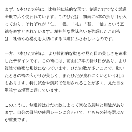
まず、5本ひだの袴は、比較的伝統的な形で、剣道だけでなく武道
全般で広く使われています。このひだは、前面に5本の折り目が入
っており、それぞれが「仁」「義」「礼」「智」「信」という五
徳を表すとされています。精神的な意味合いを強調したこの袴
は、礼儀や心構えを大切にする武道にふさわしいものです。
一方、7本ひだの袴は、より技術的な動きや見た目の美しさを追求
したデザインです。この袴には、前面に7本の折り目があり、より
複雑で緻密な形状になっています。ひだの数が多いことで、動い
たときの袴の広がりが美しく、またひだが崩れにくいという利点
もあります。特に試合や演武で使用されることが多く、見た目を
重視する場面に適しています。
このように、剣道袴はひだの数によって異なる意味と用途があり
ます。自分の目的や使用シーンに合わせて、どちらの袴を選ぶか
が重要です。