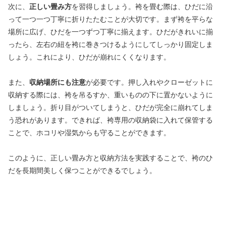
次に、
正しい畳み方
を習得しましょう。袴を畳む際は、ひだに沿
って一つ一つ丁寧に折りたたむことが大切です。まず袴を平らな
場所に広げ、ひだを一つずつ丁寧に揃えます。ひだがきれいに揃
ったら、左右の紐を袴に巻きつけるようにしてしっかり固定しま
しょう。これにより、ひだが崩れにくくなります。
また、
収納場所にも注意
が必要です。押し入れやクローゼットに
収納する際には、袴を吊るすか、重いものの下に置かないように
しましょう。折り目がついてしまうと、ひだが完全に崩れてしま
う恐れがあります。できれば、袴専用の収納袋に入れて保管する
ことで、ホコリや湿気からも守ることができます。
このように、正しい畳み方と収納方法を実践することで、袴のひ
だを長期間美しく保つことができるでしょう。