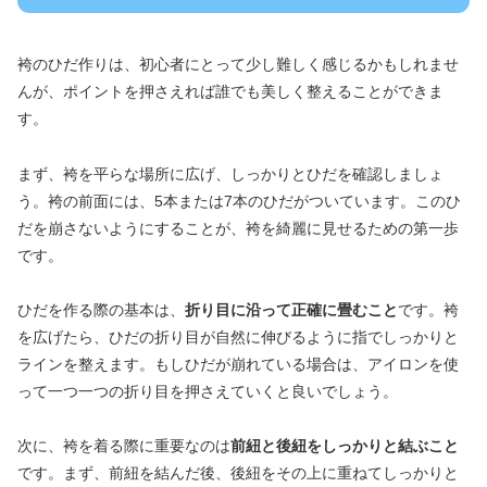
袴のひだ作りは、初心者にとって少し難しく感じるかもしれませ
んが、ポイントを押さえれば誰でも美しく整えることができま
す。
まず、袴を平らな場所に広げ、しっかりとひだを確認しましょ
う。袴の前面には、5本または7本のひだがついています。このひ
だを崩さないようにすることが、袴を綺麗に見せるための第一歩
です。
ひだを作る際の基本は、
折り目に沿って正確に畳むこと
です。袴
を広げたら、ひだの折り目が自然に伸びるように指でしっかりと
ラインを整えます。もしひだが崩れている場合は、アイロンを使
って一つ一つの折り目を押さえていくと良いでしょう。
次に、袴を着る際に重要なのは
前紐と後紐をしっかりと結ぶこと
です。まず、前紐を結んだ後、後紐をその上に重ねてしっかりと