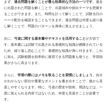
まず、
過去問題を解くことが最も効果的な方法の一つです
。過去
に出題された問題を解くことで、出題傾向や頻出テーマを把握す
ることができます。また、時間を計って解くことで、試験当日の
ペース配分を確認することもできます。過去問題は何度も繰り返
し解くことで、問題のパターンを身体に覚えさせましょう。
次に、
弓道に関する基本書やテキストを活用すること
が大切で
す。基本書には試験で出題される基礎的な知識が網羅されている
ため、繰り返し読むことで、基礎的な知識が身に付きます。これ
に加え、試験範囲を効率的に復習できる問題集も使うと、学習効
果がさらに高まります。
さらに、
学習の際にはメモを取ることを習慣にしましょう
。自分
がわからない部分や重要なポイントを書き出すことで、後から見
直しやすくなります。特に、弓道の歴史や技術、用語などは、一
度に覚えられる内容ではないため、何度も見返すことが必要で
す。