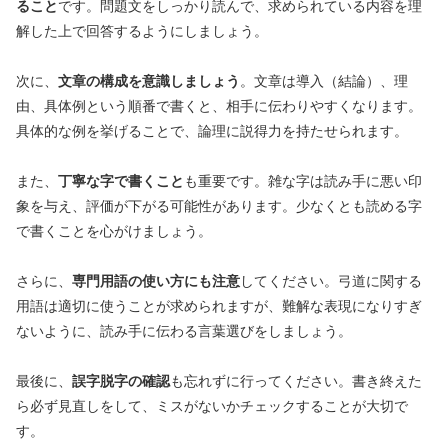
ること
です。問題文をしっかり読んで、求められている内容を理
解した上で回答するようにしましょう。
次に、
文章の構成を意識しましょう
。文章は導入（結論）、理
由、具体例という順番で書くと、相手に伝わりやすくなります。
具体的な例を挙げることで、論理に説得力を持たせられます。
また、
丁寧な字で書くこと
も重要です。雑な字は読み手に悪い印
象を与え、評価が下がる可能性があります。少なくとも読める字
で書くことを心がけましょう。
さらに、
専門用語の使い方にも注意
してください。弓道に関する
用語は適切に使うことが求められますが、難解な表現になりすぎ
ないように、読み手に伝わる言葉選びをしましょう。
最後に、
誤字脱字の確認
も忘れずに行ってください。書き終えた
ら必ず見直しをして、ミスがないかチェックすることが大切で
す。