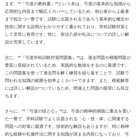
まず、**『弓道の教科書』**という本は、弓道の基本的な知識から
応用的な内容まで幅広くカバーしているため、初心者から上級者
まで役立つ一冊です。試験に出題されるであろう基本的な概念や
技術に関する説明がわかりやすく書かれており、学科試験対策と
して非常に有用です。特に、射法八節や礼法についての詳しい解
説が充実しています。
次に、**『弓道学科試験対策問題集』**は、過去問題や模擬問題が
豊富に収録されているため、実践的な勉強をするのに最適です。
この問題集を使って過去問を解く練習を繰り返すことで、試験で
問われる知識の範囲を効率よくカバーできます。また、模範解答
には詳しい解説がついているため、間違えた問題の復習にも役立
ちます。
さらに、**『弓道の技と心』**は、弓道の精神的側面に重点を置い
た一冊で、学科試験でよく出題される「心・技・体」に関連する
問題への対策に最適です。技術的な解説もありますが、特に精神
的な鍛錬や礼儀作法に関する知識が深まる内容になっており、弓