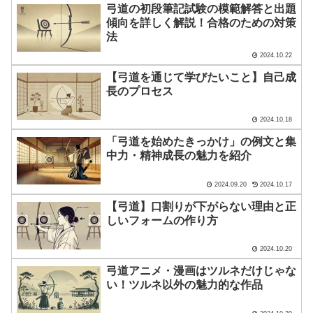
弓道の初段筆記試験の模範解答と出題
傾向を詳しく解説！合格のための対策
法
2024.10.22
【弓道を通じて学びたいこと】自己成
長のプロセス
2024.10.18
「弓道を始めたきっかけ」の例文と集
中力・精神成長の魅力を紹介
2024.09.20
2024.10.17
【弓道】口割りが下がらない理由と正
しいフォームの作り方
2024.10.20
弓道アニメ・漫画はツルネだけじゃな
い！ツルネ以外の魅力的な作品