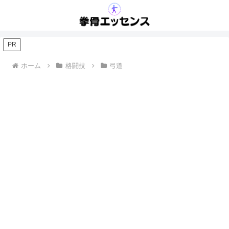
PR
ホーム
格闘技
弓道