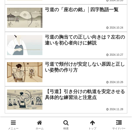
2024.10.20
弓道の「座右の銘」│四字熟語一覧
2024.10.24
弓道の胸当ての正しい向きは？左右の
違いを初心者向けに解説
2024.10.27
弓道で頬付けが安定しない原因と正し
い姿勢の作り方
2024.10.26
【弓道】引き分けの軌道を安定させる
具体的な練習法と注意点
2024.11.28
メニュー
ホーム
検索
トップ
サイドバー