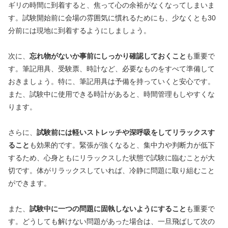
ギリの時間に到着すると、焦って心の余裕がなくなってしまいま
す。試験開始前に会場の雰囲気に慣れるためにも、少なくとも30
分前には現地に到着するようにしましょう。
次に、
忘れ物がないか事前にしっかり確認しておくこと
も重要で
す。筆記用具、受験票、時計など、必要なものをすべて準備して
おきましょう。特に、筆記用具は予備を持っていくと安心です。
また、試験中に使用できる時計があると、時間管理もしやすくな
ります。
さらに、
試験前には軽いストレッチや深呼吸をしてリラックスす
ること
も効果的です。緊張が強くなると、集中力や判断力が低下
するため、心身ともにリラックスした状態で試験に臨むことが大
切です。体がリラックスしていれば、冷静に問題に取り組むこと
ができます。
また、
試験中に一つの問題に固執しないようにすること
も重要で
す。どうしても解けない問題があった場合は、一旦飛ばして次の