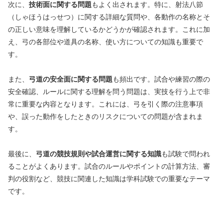
次に、
技術面に関する問題
もよく出されます。特に、射法八節
（しゃほうはっせつ）に関する詳細な質問や、各動作の名称とそ
の正しい意味を理解しているかどうかが確認されます。これに加
え、弓の各部位や道具の名称、使い方についての知識も重要で
す。
また、
弓道の安全面に関する問題
も頻出です。試合や練習の際の
安全確認、ルールに関する理解を問う問題は、実技を行う上で非
常に重要な内容となります。これには、弓を引く際の注意事項
や、誤った動作をしたときのリスクについての問題が含まれま
す。
最後に、
弓道の競技規則や試合運営に関する知識
も試験で問われ
ることがよくあります。試合のルールやポイントの計算方法、審
判の役割など、競技に関連した知識は学科試験での重要なテーマ
です。