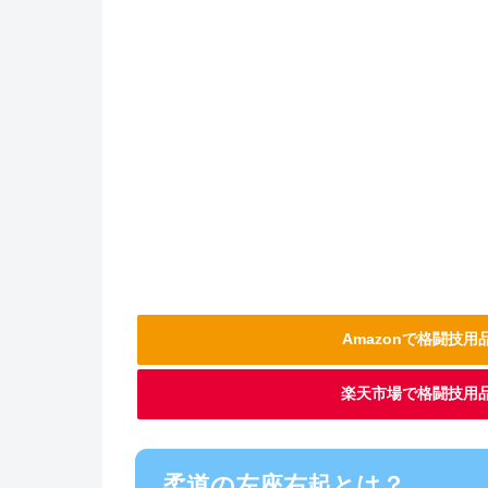
Amazonで格闘技
楽天市場で格闘技用
柔道の左座右起とは？