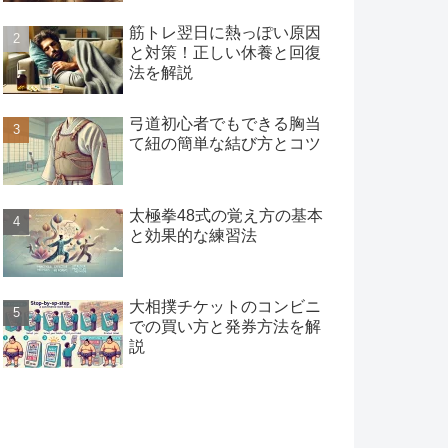
筋トレ翌日に熱っぽい原因
と対策！正しい休養と回復
法を解説
弓道初心者でもできる胸当
て紐の簡単な結び方とコツ
太極拳48式の覚え方の基本
と効果的な練習法
大相撲チケットのコンビニ
での買い方と発券方法を解
説