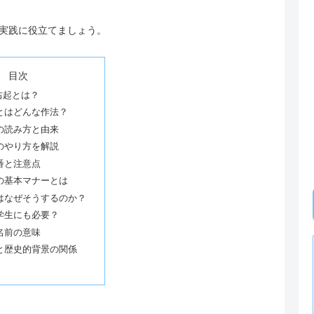
実践に役立てましょう。
目次
右起とは？
とはどんな作法？
の読み方と由来
のやり方を解説
番と注意点
の基本マナーとは
はなぜそうするのか？
学生にも必要？
名前の意味
と歴史的背景の関係