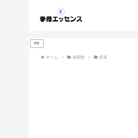
PR
ホーム
格闘技
柔道