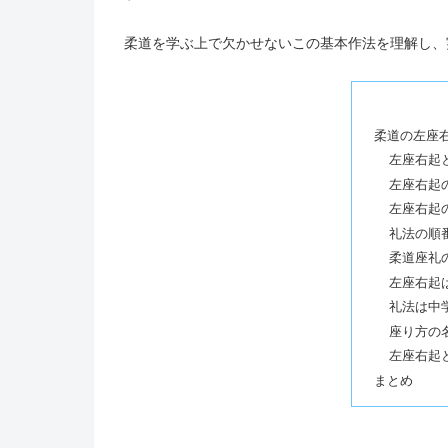
柔道を学ぶ上で欠かせないこの基本作法を理解し、
柔道の左座
左座右起
左座右起
左座右起
礼法の順
柔道座礼
左座右起
礼法は中
座り方の
左座右起
まとめ