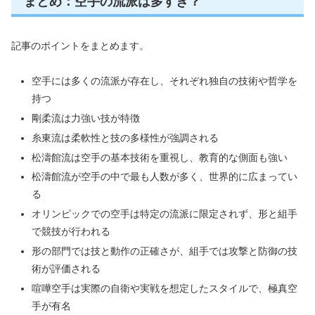
まとめ：空手の流派は多すぎ？
記事のポイントをまとめます。
空手には多くの流派が存在し、それぞれ独自の技術や哲学を
持つ
剛柔流は力強い技が特徴
糸東流は柔軟性と技の多様性が強調される
松濤館流は空手の基本技術を重視し、教育的な側面も強い
松濤館流が空手の中で最も人数が多く、世界的に広まってい
る
オリンピックでの空手は特定の流派に限定されず、形と組手
で競技が行われる
形の部門では技と動作の正確さが、組手では攻撃と防御の技
術が評価される
喧嘩空手は実際の自衛や実戦を想定したスタイルで、極真空
手が有名