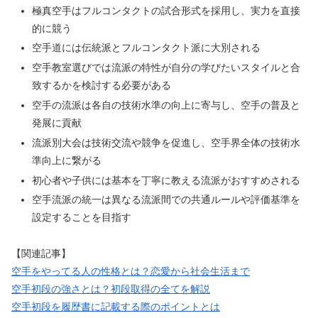
極真空手はフルコンタクトの試合形式を採用し、実力を直接
的に競う
空手道には伝統派とフルコンタクト派に大別される
空手教室選びでは流派の特性が自分の学びたいスタイルと合
致するかを検討する必要がある
空手の流派は各自の技術水準の向上に寄与し、空手の普及と
発展に貢献
流派別大会は技術交流や競争を促進し、空手界全体の技術水
準向上に繋がる
初心者や子供には基本を丁寧に教える流派がおすすめされる
空手流派の統一は異なる流派間での共通ルールや評価基準を
設定することを目指す
【関連記事】
空手をやってる人の性格とは？恋愛から社会生活まで
空手初段の強さとは？初段取得の全てを解説
空手初段を履歴書に記載する際のポイントとは