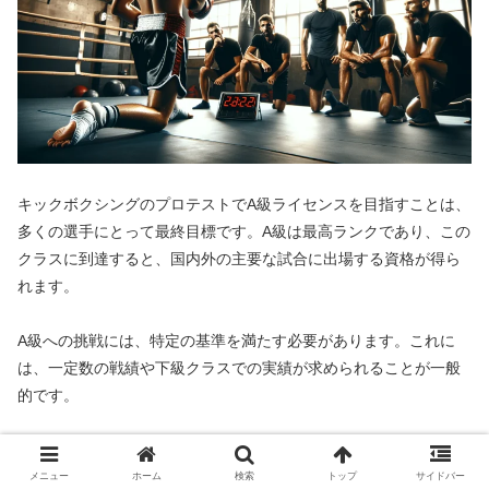
キックボクシングのプロテストでA級ライセンスを目指すことは、
多くの選手にとって最終目標です。A級は最高ランクであり、この
クラスに到達すると、国内外の主要な試合に出場する資格が得ら
れます。
A級への挑戦には、特定の基準を満たす必要があります。これに
は、一定数の戦績や下級クラスでの実績が求められることが一般
的です。
たとえば、B級やC級での連勝や特定のタイトル獲得が、A級テス
トの受験資格として設定されていることがあります。
メニュー
ホーム
検索
トップ
サイドバー