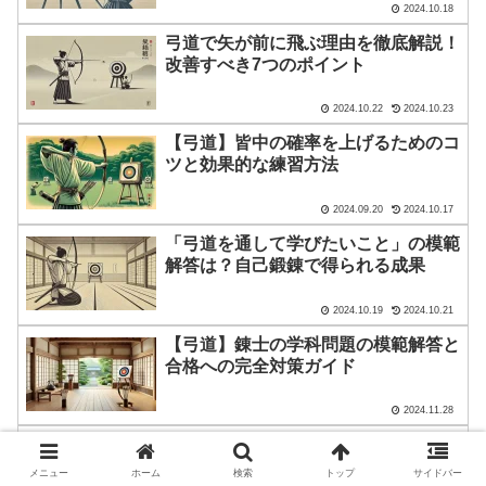
2024.10.18
弓道で矢が前に飛ぶ理由を徹底解説！
改善すべき7つのポイント
2024.10.22
2024.10.23
【弓道】皆中の確率を上げるためのコ
ツと効果的な練習方法
2024.09.20
2024.10.17
「弓道を通して学びたいこと」の模範
解答は？自己鍛錬で得られる成果
2024.10.19
2024.10.21
【弓道】錬士の学科問題の模範解答と
合格への完全対策ガイド
2024.11.28
弓道の前離れとは？原因と改善策を徹
底解説
メニュー
ホーム
検索
トップ
サイドバー