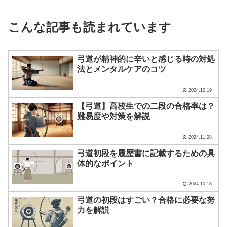
こんな記事も読まれています
弓道が精神的に辛いと感じる時の対処
法とメンタルケアのコツ
2024.10.19
【弓道】高校生での二段の合格率は？
難易度や対策を解説
2024.11.28
弓道初段を履歴書に記載するための具
体的なポイント
2024.10.18
弓道の初段はすごい？合格に必要な努
力を解説