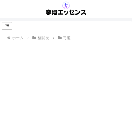
PR
ホーム
格闘技
弓道