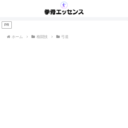
PR
ホーム
格闘技
弓道