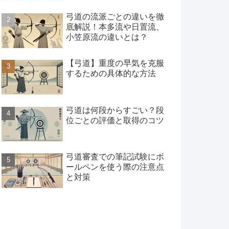
弓道の流派ごとの違いを徹
底解説！本多流や日置流、
小笠原流の違いとは？
【弓道】重度の早気を克服
するための具体的な方法
弓道は何段からすごい？段
位ごとの評価と取得のコツ
弓道審査での筆記試験にボ
ールペンを使う際の注意点
と対策