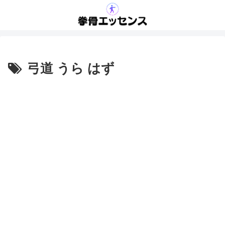
弓道 うら はず