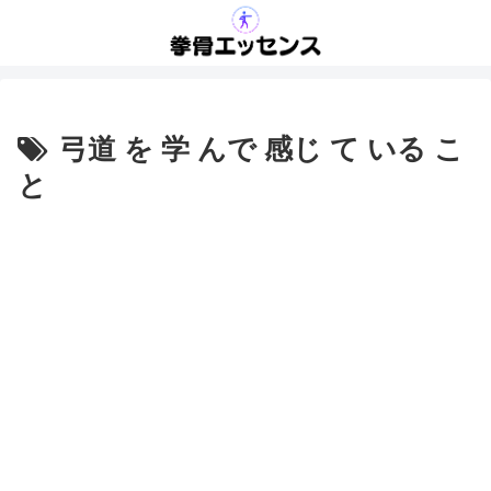
弓道 を 学 んで 感じ て いる こ
と