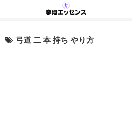
弓道 二 本 持ち やり方