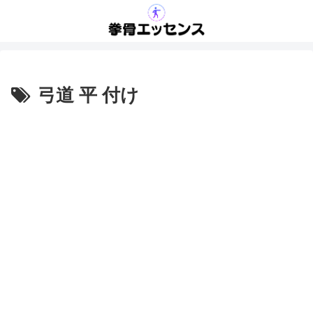
弓道 平 付け