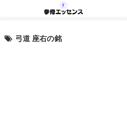
弓道 座右の銘