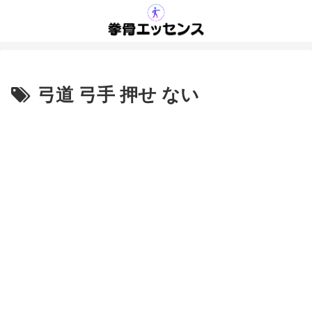
弓道 弓手 押せ ない