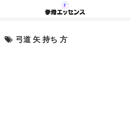
弓道 矢 持ち 方