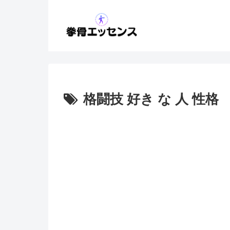
格闘技 好き な 人 性格