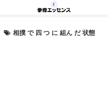
相撲 で 四 つ に 組ん だ 状態