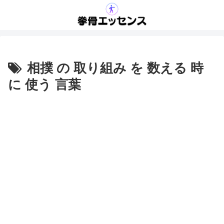
相撲 の 取り組み を 数える 時
に 使う 言葉