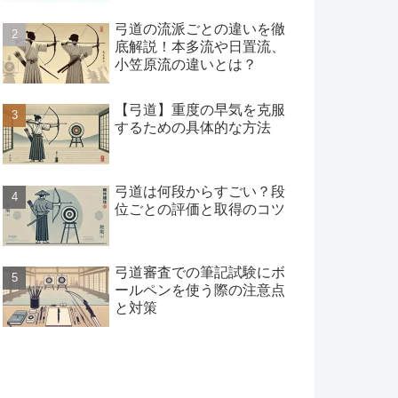
弓道の流派ごとの違いを徹
底解説！本多流や日置流、
小笠原流の違いとは？
【弓道】重度の早気を克服
するための具体的な方法
弓道は何段からすごい？段
位ごとの評価と取得のコツ
弓道審査での筆記試験にボ
ールペンを使う際の注意点
と対策