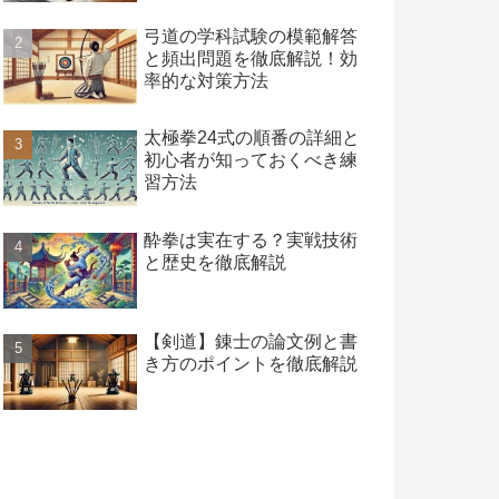
弓道の学科試験の模範解答
と頻出問題を徹底解説！効
率的な対策方法
太極拳24式の順番の詳細と
初心者が知っておくべき練
習方法
酔拳は実在する？実戦技術
と歴史を徹底解説
【剣道】錬士の論文例と書
き方のポイントを徹底解説