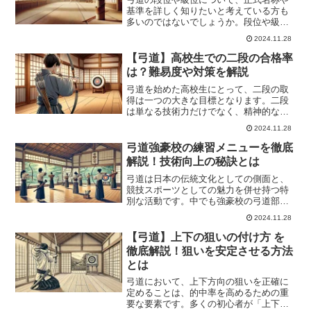
基準を詳しく知りたいと考えている方も
多いのではないでしょうか。段位や級位
の仕組みを理解することで、自身の目標
2024.11.28
を明確にし、弓道の練習により一層励む
ことができます。弓道の段位は初段から
【弓道】高校生での二段の合格率
十段までの10段階、級位...
は？難易度や対策を解説
弓道を始めた高校生にとって、二段の取
得は一つの大きな目標となります。二段
は単なる技術力だけでなく、精神的な成
長や努力の成果が評価される段位でもあ
2024.11.28
ります。しかし、多くの方が「二段の合
格率はどのくらいなのか」「高校生でも
弓道強豪校の練習メニューを徹底
取得できるのか」といった...
解説！技術向上の秘訣とは
弓道は日本の伝統文化としての側面と、
競技スポーツとしての魅力を併せ持つ特
別な活動です。中でも強豪校の弓道部で
は、独自の厳しい練習メニューと効率的
2024.11.28
なスケジュールによって、多くの大会で
高い成果を上げています。しかし、「強
【弓道】上下の狙いの付け方 を
豪校の練習とは具体的にど...
徹底解説！狙いを安定させる方法
とは
弓道において、上下方向の狙いを正確に
定めることは、的中率を高めるための重
要な要素です。多くの初心者が「上下の