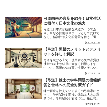
弓道由来の言葉を紹介！日常生活
に根付く日本文化の魅力
弓道は日本の伝統的な武道の一つであ
り、単なる技術やスポーツとしてだけで
なく、精神性や文化的背景を伴う「道」
として広く知られています。その中で使
2024.11.28
われる言葉の多くは、現在の日常生活で
も馴染み深い表現として活用されていま
【弓道】黒鷲のメリットとデメリ
す。例えば、「満を持す」や...
ットを詳しく解説
弓道を続ける上で、使用する矢の品質は
技術の向上や結果に大きく影響します。
中でも、黒鷲の矢は高い性能と美しいデ
ザインで多くの弓道家に愛用されていま
2024.11.28
す。この記事では、黒鷲の矢の魅力や選
び方について詳しく解説します。初心者
【弓道】錬士の学科問題の模範解
から上級者まで、すべての...
答と合格への完全対策ガイド
錬士審査を控えている多くの弓道家にと
って、学科試験や面接の準備は大きな課
題です。学科試験や面接では、単に弓道
の技術や知識を問われるだけでなく、弓
2024.11.28
道を武道として捉える姿勢や心構えも評