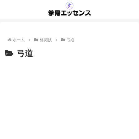
ホーム
格闘技
弓道
弓道