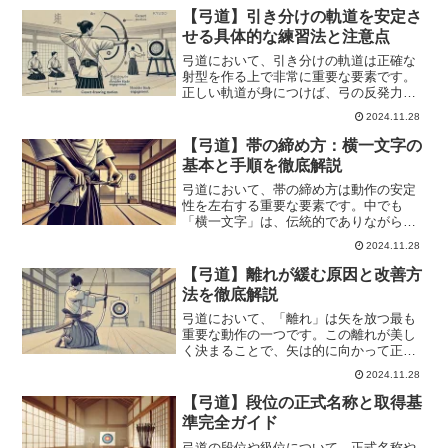
価の対象です。教本の内容を熟読し、審
【弓道】引き分けの軌道を安定さ
査の過去問を参考にするこ...
せる具体的な練習法と注意点
弓道において、引き分けの軌道は正確な
射型を作る上で非常に重要な要素です。
正しい軌道が身につけば、弓の反発力を
効率よく活用し、矢を安定して的に飛ば
2024.11.28
すことができます。しかし、多くの弓道
家が引き分けの軌道に悩み、思うような
【弓道】帯の締め方：横一文字の
結果が得られないと感じる...
基本と手順を徹底解説
弓道において、帯の締め方は動作の安定
性を左右する重要な要素です。中でも
「横一文字」は、伝統的でありながら実
用性の高い結び方として知られていま
2024.11.28
す。背中に平面的にフィットする特徴を
持つ横一文字は、弓道の動作中に帯がず
【弓道】離れが緩む原因と改善方
れるのを防ぎ、安定感を高めて...
法を徹底解説
弓道において、「離れ」は矢を放つ最も
重要な動作の一つです。この離れが美し
く決まることで、矢は的に向かって正確
に飛びます。一方で、離れが緩むと矢の
2024.11.28
飛びが不安定になり、的中率が下がるだ
けでなく、射形にも悪影響を及ぼしま
【弓道】段位の正式名称と取得基
す。「離れが緩む」とは、矢...
準完全ガイド
弓道の段位や級位について、正式名称や