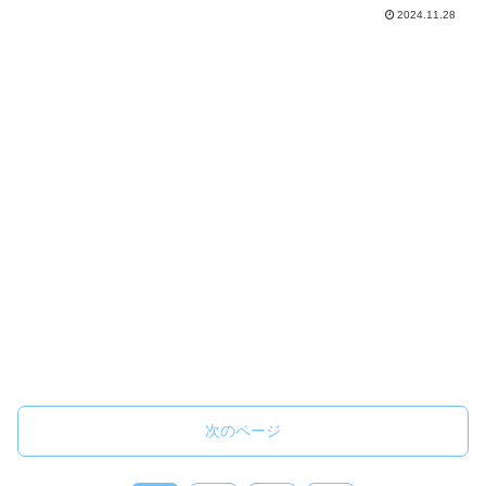
狙いが定まらない」と悩みを抱えていま
2024.11.28
すが、これは射法や視点、弓具の使い方
に原因があることが少なくありません。
本記事では、上下の狙いの...
次のページ