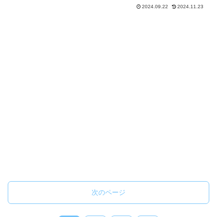
ます。正面席とは違う視点から土俵全体
2024.09.22
2024.11.23
を俯瞰できるため、力士たちの動きをじ
っくりと観察できる場所として、多くの
ファンに愛されています。...
次のページ