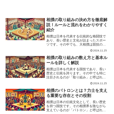
相撲の取り組みの決め方を徹底解
説！ルールと流れをわかりやすく
紹介
相撲は日本を代表する伝統的な格闘技で
あり、長い歴史と文化が詰まったスポー
ツです。その中でも、大相撲は競技の頂
点に位置し、多くの人々を魅了し続けて
2024.11.25
います。大相撲で行われる試合は「取り
組み」と呼ばれ、力士同士が全力を尽く
相撲の取り組みの数え方と基本ル
して勝敗を争う場面は観客...
ールを詳しく解説
相撲は日本を代表する国技であり、長い
歴史と伝統を誇ります。その中でも特に
注目されるのが「取り組み」と呼ばれる
力士同士の試合です。取り組みの数え方
2024.11.25
やルールには独特の仕組みがあり、観戦
をより深く楽しむためには知識が不可欠
相撲のパトロンとは？力士を支え
です。この記事では、相撲...
る重要な存在とその役割
相撲は日本の伝統文化として、長い歴史
を持つ国技です。その相撲界を陰ながら
支えているのが「パトロン」と呼ばれる