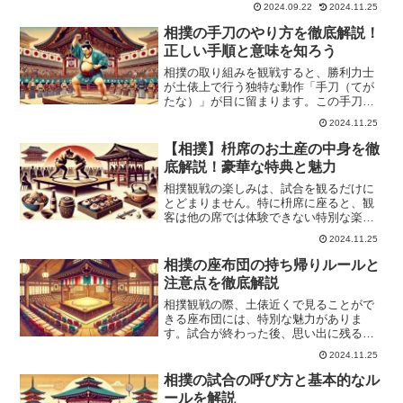
存在です。パトロンは、力士や相撲部屋
2024.09.22
2024.11.25
に対して経済的な支援を行う重要な役割
を担っており、相撲文化の発展に大きく
相撲の手刀のやり方を徹底解説！
貢献しています。しかし、...
正しい手順と意味を知ろう
相撲の取り組みを観戦すると、勝利力士
が土俵上で行う独特な動作「手刀（てが
たな）」が目に留まります。この手刀
は、ただの儀式ではなく、日本の文化や
2024.11.25
神道の精神を体現する重要な作法です。
手刀は礼儀と感謝の象徴であり、力士が
【相撲】枡席のお土産の中身を徹
懸賞金を受け取る際に必ず行...
底解説！豪華な特典と魅力
相撲観戦の楽しみは、試合を観るだけに
とどまりません。特に枡席に座ると、観
客は他の席では体験できない特別な楽し
みが待っています。そのひとつが、豪華
2024.11.25
なお土産セットです。枡席のお土産に
は、相撲観戦をより一層特別なものにす
相撲の座布団の持ち帰りルールと
るアイテムが多数含まれてい...
注意点を徹底解説
相撲観戦の際、土俵近くで見ることがで
きる座布団には、特別な魅力がありま
す。試合が終わった後、思い出に残るこ
の座布団を持ち帰りたいと思う方も多い
2024.11.25
のではないでしょうか。しかし、座布団
を持ち帰るには、いくつかのルールや条
相撲の試合の呼び方と基本的なル
件があります。また、大相撲...
ールを解説