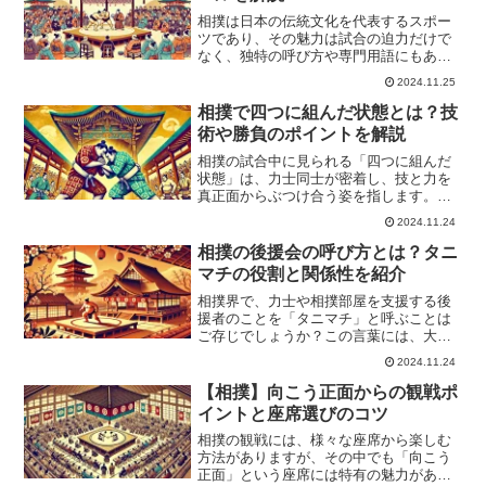
相撲は日本の伝統文化を代表するスポー
ツであり、その魅力は試合の迫力だけで
なく、独特の呼び方や専門用語にもあり
ます。試合を観戦する際、これらの用語
2024.11.25
や呼び方を理解していると、試合の進行
や力士の戦い方がより深く楽しめます。
相撲で四つに組んだ状態とは？技
たとえば、試合の開始時に...
術や勝負のポイントを解説
相撲の試合中に見られる「四つに組んだ
状態」は、力士同士が密着し、技と力を
真正面からぶつけ合う姿を指します。こ
れは、相撲の中でも特に注目される場面
2024.11.24
であり、力士たちの純粋な力量や技術が
試される瞬間です。上手や下手といった
相撲の後援会の呼び方とは？タニ
手の位置や体勢を駆使しな...
マチの役割と関係性を紹介
相撲界で、力士や相撲部屋を支援する後
援者のことを「タニマチ」と呼ぶことは
ご存じでしょうか？この言葉には、大阪
発祥の深い歴史と、相撲文化に根付いた
2024.11.24
独自の背景があります。タニマチは単な
る金銭的な支援者にとどまらず、力士や
【相撲】向こう正面からの観戦ポ
相撲部屋の活動を多方面か...
イントと座席選びのコツ
相撲の観戦には、様々な座席から楽しむ
方法がありますが、その中でも「向こう
正面」という座席には特有の魅力があり