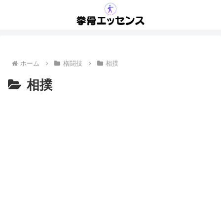
ホーム
格闘技
相撲
相撲