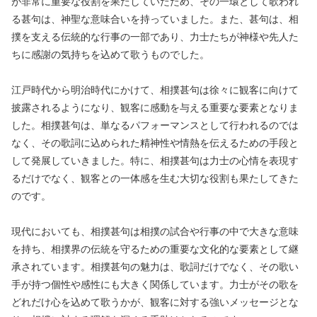
が非常に重要な役割を果たしていたため、その一環として歌われ
る甚句は、神聖な意味合いを持っていました。また、甚句は、相
撲を支える伝統的な行事の一部であり、力士たちが神様や先人た
ちに感謝の気持ちを込めて歌うものでした。
江戸時代から明治時代にかけて、相撲甚句は徐々に観客に向けて
披露されるようになり、観客に感動を与える重要な要素となりま
した。相撲甚句は、単なるパフォーマンスとして行われるのでは
なく、その歌詞に込められた精神性や情熱を伝えるための手段と
して発展していきました。特に、相撲甚句は力士の心情を表現す
るだけでなく、観客との一体感を生む大切な役割も果たしてきた
のです。
現代においても、相撲甚句は相撲の試合や行事の中で大きな意味
を持ち、相撲界の伝統を守るための重要な文化的な要素として継
承されています。相撲甚句の魅力は、歌詞だけでなく、その歌い
手が持つ個性や感性にも大きく関係しています。力士がその歌を
どれだけ心を込めて歌うかが、観客に対する強いメッセージとな