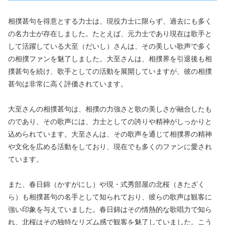
相撲甚句を得意とする力士は、現役力士に限らず、過去にも多く
の名力士が存在しました。たとえば、元力士であり現在は歌手と
して活躍している大至（だいし）さんは、その美しい歌声で多く
の相撲ファンを魅了しました。大至さんは、相撲界を引退後も相
撲甚句を続け、歌手としての活動を展開していますが、彼の相撲
甚句は非常に高く評価されています。
大至さんの相撲甚句は、相撲の力強さと歌の美しさが融合したも
のであり、その歌声には、力士としての誇りや精神がしっかりと
込められています。大至さんは、その歌声を通じて相撲界の精神
や文化を広める活動をしており、現在でも多くのファンに愛され
ています。
また、春日錦（かすがにし）や現・式秀部屋の北桜（きたざく
ら）も相撲甚句の名手として知られており、彼らの歌声は観客に
強い印象を与えていました。春日錦はその情熱的な歌唱力で知ら
れ、北桜はその独特なリズム感で観客を魅了していました。こう