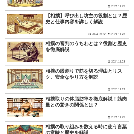
2024.11.23
【相撲】呼び出し坊主の役割とは？歴
史と仕事内容を詳しく解説
2024.09.22
2024.11.23
相撲の審判のうちわとは？役割と歴史
を徹底解説
2024.11.23
相撲の股割りで筋を切る理由とリス
ク、安全なやり方を解説
2024.11.23
相撲取りの体脂肪率を徹底解説！筋肉
量との驚きの関係とは？
2024.11.23
相撲の取り組みを数える時に使う言葉
の意味と歴史を解説