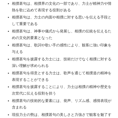
相撲甚句は、相撲界の文化の一部であり、力士が精神力や情
熱を歌に込めて表現する役割がある
相撲甚句は、力士の内面や相撲に対する思いを伝える手段と
して重要である
相撲甚句は、神事や儀式から発展し、相撲の伝統を伝えるた
めの文化的要素となった
相撲甚句は、歌詞や歌い手の感性により、観客に強い印象を
与える
相撲甚句を披露する力士には、技術だけでなく相撲に対する
深い理解が求められる
相撲甚句を得意とする力士は、歌声を通じて相撲道の精神を
表現することができる
相撲甚句を披露することにより、力士は相撲の精神や歴史を
次世代に伝える役割を担う
相撲甚句の技術的な要素には、発声、リズム感、感情表現が
含まれる
現役力士の勢は、相撲甚句の美しさと力強さで観客を魅了す