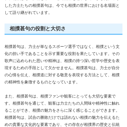
した力士たちの相撲甚句は、今でも相撲の世界における名場面と
して語り継がれています。
相撲甚句の役割と大切さ
相撲甚句は、力士が単なるスポーツ選手ではなく、相撲という文
化の担い手であることを示す重要な役割を果たしています。その
歌声に込められた思いや精神は、相撲の持つ深い哲学や歴史を表
現するための手段として欠かせません。相撲甚句は、力士が自分
の心情を伝え、相撲道に対する敬意を表現する方法として、相撲
の精神性を象徴するものとなっています。
また、相撲甚句は、相撲ファンや観客にとっても大切な要素で
す。相撲甚句を通じて、観客は力士たちの人間味や精神性に触れ
ることができ、相撲の魅力をさらに深く感じることができます。
相撲甚句は、試合の勝敗だけでは語れない相撲の魅力を伝えるた
めの貴重な文化的な要素であり、その存在が相撲界の歴史と伝統