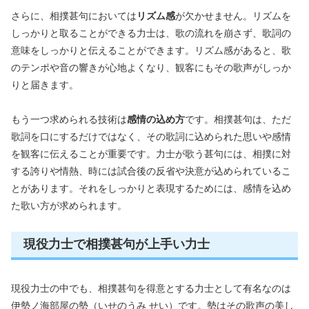
さらに、相撲甚句においては
リズム感
が欠かせません。リズムを
しっかりと取ることができる力士は、歌の流れを崩さず、歌詞の
意味をしっかりと伝えることができます。リズム感があると、歌
のテンポや音の響きが心地よくなり、観客にもその歌声がしっか
りと届きます。
もう一つ求められる技術は
感情の込め方
です。相撲甚句は、ただ
歌詞を口にするだけではなく、その歌詞に込められた思いや感情
を観客に伝えることが重要です。力士が歌う甚句には、相撲に対
する誇りや情熱、時には試合後の反省や決意が込められているこ
とがあります。それをしっかりと表現するためには、感情を込め
た歌い方が求められます。
現役力士で相撲甚句が上手い力士
現役力士の中でも、相撲甚句を得意とする力士として有名なのは
伊勢ノ海部屋の勢（いせのうみ せい）です。勢はその歌声の美し