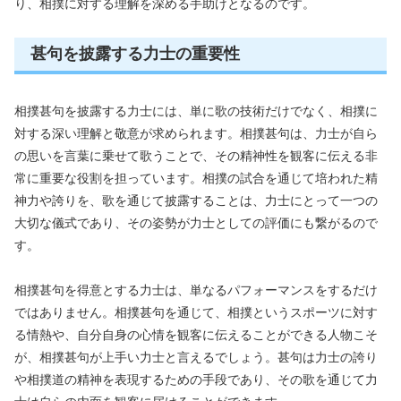
り、相撲に対する理解を深める手助けとなるのです。
甚句を披露する力士の重要性
相撲甚句を披露する力士には、単に歌の技術だけでなく、相撲に
対する深い理解と敬意が求められます。相撲甚句は、力士が自ら
の思いを言葉に乗せて歌うことで、その精神性を観客に伝える非
常に重要な役割を担っています。相撲の試合を通じて培われた精
神力や誇りを、歌を通じて披露することは、力士にとって一つの
大切な儀式であり、その姿勢が力士としての評価にも繋がるので
す。
相撲甚句を得意とする力士は、単なるパフォーマンスをするだけ
ではありません。相撲甚句を通じて、相撲というスポーツに対す
る情熱や、自分自身の心情を観客に伝えることができる人物こそ
が、相撲甚句が上手い力士と言えるでしょう。甚句は力士の誇り
や相撲道の精神を表現するための手段であり、その歌を通じて力