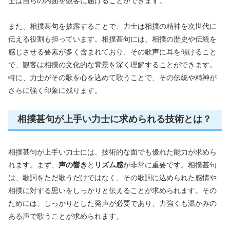
士は自らの内面を観客に届けることができます。
また、相撲甚句を披露することで、力士は相撲の精神を次世代に
伝える役割も担っています。相撲甚句には、相撲の歴史や伝統を
感じさせる要素が多く含まれており、その歌声に耳を傾けること
で、観客は相撲の文化的な背景を深く理解することができます。
特に、力士がその歌を心を込めて歌うことで、その伝統や精神が
さらに強く印象に残ります。
相撲甚句が上手い力士に求められる技術とは？
相撲甚句が上手い力士には、技術的な面でも優れた能力が求めら
れます。まず、
声の響き
と
リズム感
が非常に重要です。相撲甚句
は、歌詞をただ歌うだけではなく、その歌詞に込められた感情や
相撲に対する思いをしっかりと伝えることが求められます。その
ためには、しっかりとした発声が必要であり、力強くも温かみの
ある声で歌うことが求められます。