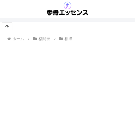
PR
ホーム
格闘技
相撲