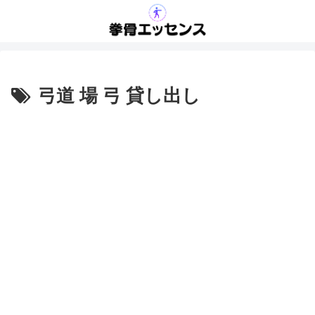
弓道 場 弓 貸し出し