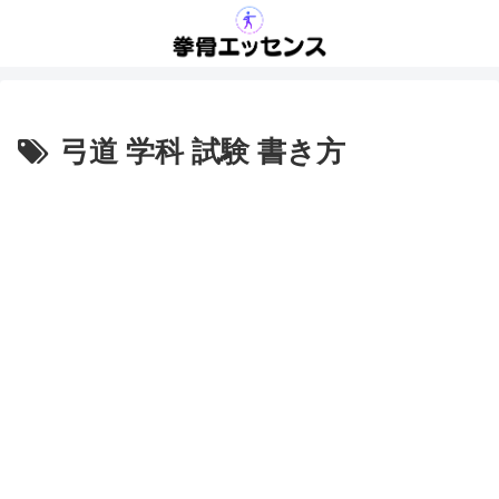
弓道 学科 試験 書き方